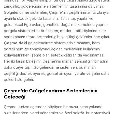
barındıran bir yapıya sahiptir. Bu çeşitliliğin oluşturduğu estetik
zenginlik, gölgelendirme sistemlerinin tasarımına da yansır.
Gölgelendirme sistemleri, Çeşme’nin çeşitli mimari tarzlarıyla
uyumlu olacak şekilde tasarlanır. Tarihi taş yapılar ve
geleneksel Ege evleri, genellikle doğal malzemelerle yapılan
pergola sistemleri ile örtülürken, modern tatil köylerinde ise
açılır kapanır tente sistemleri gibi yenilikçi çözümler öne çıkar.
Çeşme’deki
gölgelendirme sistemlerinin tasarımı, hem
görsel hem de fonksiyonel açıdan mekânların kullanımını
kolaylaştırırken, şehre olan estetik katkıları da yadsınamaz.
Her iki tarzın birleşimi, Çeşme’nin mimari zenginliğini bir adım
daha öteye taşır. Gölgelendirme sistemleri, bu mimari
çeşitliliği destekleyerek, görsel bir uyum yaratır ve şehri daha
çekici hale getirir.
Çeşme’de Gölgelendirme Sistemlerinin
Geleceği
Çeşme, turizm açısından büyüyen bir pazar olma yolunda
hızla ilerlerken, yerel yönetimler ve özel sektör, bu potansiyeli