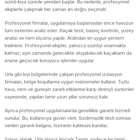
sızıntı kısa sürede yeniden başlar. Bu nedenle, profesyonel
ekiplerle çalışmak her zaman en doğru seçimdir.
Profesyonel firmalar, uygulamaya başlamadan önce havuzun
tüm sistemini analiz eder. Kaçak testi, basınç kontrolü, yüzey
analizi ve nem ölçümü yapılır. Ardından en uygun yöntem
belirlenir. Profesyonel ekipler, yalnızca sızıntıyı onarmakla
kalmaz, aynı zamanda gelecekte oluşabilecek kaçakların da
önüne geçecek koruyucu işlemler uygular.
Urla gibi kıyı bölgelerinde çalışan profesyonel izolasyon
firmaları, bölge koşullarına uygun malzemeler kullanır. Tuzlu
hava, nem ve güneşin zararlı etkilerine karşı dirençli sistemler
sayesinde, yapılan tamir uzun yıllar sorunsuz kalır.
Ayrıca profesyonel uygulamalarda genellikle garanti hizmeti
sunulur. Bu, kullanıcıya güven verir. Sızdırmazlık testi sonrası
verilen garanti belgesi, hizmetin kalitesini kanıtlar.
Sonuç olarak, Urla Havuz Kaçağı Tamiri, sadece bir tamir