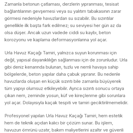
Zamanla betonun çatlaması, derzlerin yıpranması, tesisat
bağlantılarının gevşemesi veya su yalıtım tabakasının zarar
görmesi nedeniyle havuzlardan su sızabilir. Bu sızıntılar
genellikle ilk başta fark edilmez; su seviyesi her gün az da
olsa düşer. Ancak uzun vadede ciddi su kaybı, beton
korozyonu ve kaplama deformasyonlarına yol açar.
Urla Havuz Kaçağı Tamiri, yalnızca suyun korunması için
değil, yapısal dayanıklılığın sağlanması için de zorunludur. Urla
gibi deniz kenarında bulunan, tuzlu ve nemli havaya sahip
bölgelerde, beton yapılar daha çabuk yıpranır. Bu nedenle
havuzlarda oluşan en küçük sızıntı bile zamanla büyüyerek
tüm yapıyı olumsuz etkileyebilir. Ayrıca sızıntı sonucu ortaya
çıkan nem, zeminde yosun, küf ve kireçlenme gibi sorunlara
yol açar. Dolayısıyla kaçak tespiti ve tamiri geciktirilmemelidir.
Profesyonel yapılan Urla Havuz Kaçağı Tamiri, hem estetik
hem de teknik açıdan kalıcı bir çözüm sunar. Bu işlem,
havuzun ömrünü uzatır, bakım maliyetlerini azaltır ve güvenli